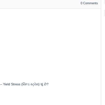
0
Comments
–
Yield Stress (યિલ્ડ સ્ટ્રેસ) શું છે?