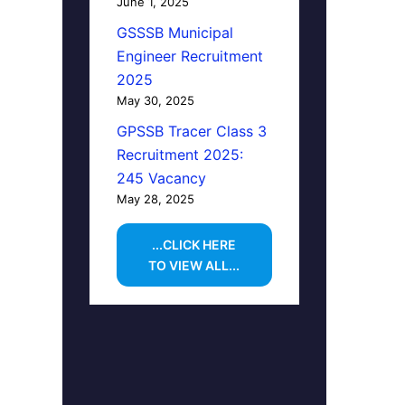
June 1, 2025
GSSSB Municipal
Engineer Recruitment
2025
May 30, 2025
GPSSB Tracer Class 3
Recruitment 2025:
245 Vacancy
May 28, 2025
...CLICK HERE
TO VIEW ALL...