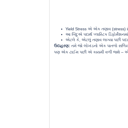
Yield Stress એ એક તણાવ (stress) છે
આ બિંદુએ પદાર્થ પ્લાસ્ટિક ડિફોર્મેશન
એટલે કે, એટલું તણાવ લાગ્યા પછી પદાર
ઉદાહરણ:
તમે જો લોખંડનો એક પાતળો સળિયો ખે
પણ એક ટાઈમ પછી એ કાયમી વળી જશે – એ તણા