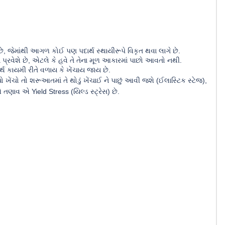
, જેમાંથી આગળ કોઈ પણ પદાર્થ સ્થાયીરૂપે વિકૃત થવા લાગે છે.
માં પ્રવેશે છે, એટલે કે હવે તે તેના મૂળ આકારમાં પાછો આવતો નથી.
્થ કાયમી રીતે વળાય કે ખેંચાય જાય છે.
ંચો તો શરૂઆતમાં તે થોડું ખેંચાઈ ને પાછું આવી જશે (ઈલાસ્ટિક સ્ટેજ),
વ એ Yield Stress (યિલ્ડ સ્ટ્રેસ) છે.