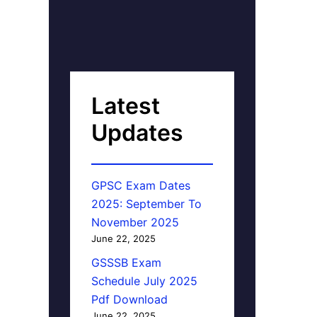
Latest
Updates
GPSC Exam Dates
2025: September To
November 2025
June 22, 2025
GSSSB Exam
Schedule July 2025
Pdf Download
June 22, 2025