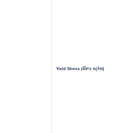
Yield Stress (યિલ્ડ સ્ટ્રેસ)