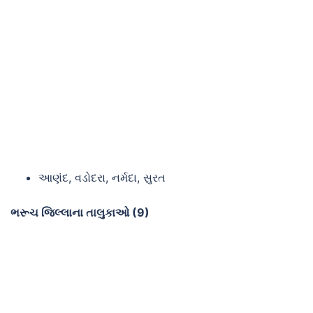
આણંદ, વડોદરા, નર્મદા, સુરત
ભરૂચ જિલ્લાના તાલુકાઓ (9)