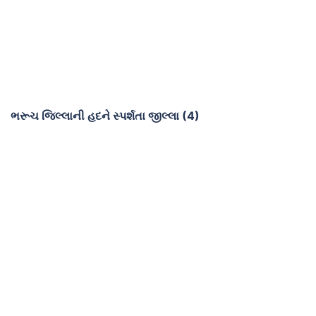
ભરૂચ જિલ્લાની હદને સ્પર્શતા જીલ્લા (4)