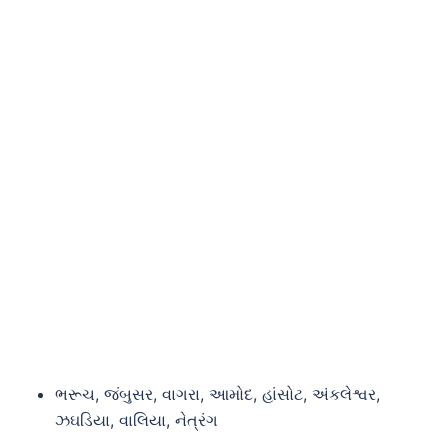
ભરૂચ, જંબુસર, વાગરા, આમોદ, હાંસોટ, અંકલેશ્વર,
ઝઘડિયા, વાલિયા, નેત્રંગ