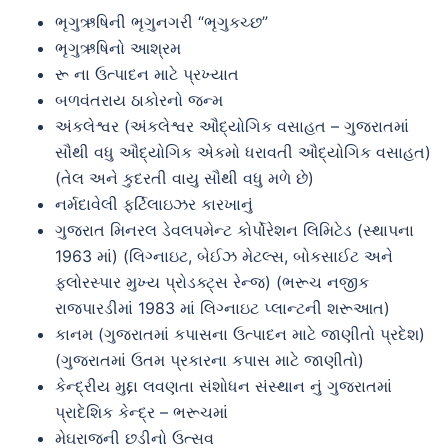
ભૃગુઋષિની ભૃગુનગરી “ભૃગુકચ્છ”
ભૃગુઋષિનો આશ્રમ
રૂ ના ઉત્પાદન માટે પ્રખ્યાત
બળવંતરાય ઠાકોરનો જન્મ
અંકલેશ્વર (અંકલેશ્વર ઔદ્યોગિક વસાહત – ગુજરાતમાં
સૌથી વધુ ઔદ્યોગિક એકમો ધરાવતી ઔદ્યોગિક વસાહત)
(તેલ અને કુદરતી વાયુ સૌથી વધુ મળે છે)
નર્મદાવેલી ફર્ટિલાઇઝર કારખાનું
ગુજરાત મિનરલ ડેવલપમેન્ટ કોર્પોરેશન લિમિટેડ (સ્થાપના
1963 માં) (લિગ્નાઇટ, બેઈઝ મેટલ્સ, બોકસાઈટ અને
ફ્લોરસ્પાર મુખ્ય પ્રોડક્ટ્સ રેન્જ) (ભરૂચ નજીક
રાજપારડીમાં 1983 માં લિગ્નાઇટ પ્લાન્ટની શરૂઆત)
કાનમ (ગુજરાતમાં કપાસના ઉત્પાદન માટે જાણીતો પ્રદેશ)
(ગુજરાતમાં ઉતમ પ્રકારના કપાસ માટે જાણીતો)
કેન્દ્રીય મુદ્દા લવણતા સંશોધન સંસ્થાન નું ગુજરાતમાં
પ્રાદેશિક કેન્દ્ર – ભરૂચમાં
મેઘરાજની છડીનો ઉત્સવ