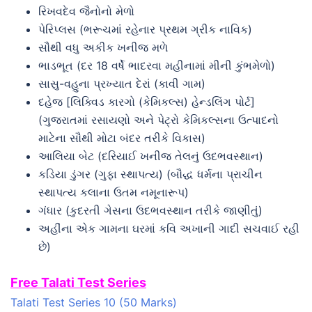
રિખવદેવ જૈનોનો મેળો
પેરિપ્લસ (ભરૂચમાં રહેનાર પ્રથમ ગ્રીક નાવિક)
સૌથી વધુ અકીક ખનીજ મળે
ભાડભૂત (દર 18 વર્ષે ભાદરવા મહીનામાં મીની કુંભમેળો)
સાસુ-વહુના પ્રખ્યાત દેરાં (કાવી ગામ)
દહેજ [લિક્વિડ કારગો (કેમિકલ્સ) હેન્ડલિંગ પોર્ટ]
(ગુજરાતમાં રસાયણો અને પેટ્રો કેમિકલ્સના ઉત્પાદનો
માટેના સૌથી મોટા બંદર તરીકે વિકાસ)
આલિયા બેટ (દરિયાઈ ખનીજ તેલનું ઉદભવસ્થાન)
કડિયા ડુંગર (ગુફા સ્થાપત્ય) (બૌદ્ધ ધર્મના પ્રાચીન
સ્થાપત્ય કલાના ઉતમ નમૂનારૂપ)
ગંધાર (કુદરતી ગેસના ઉદભવસ્થાન તરીકે જાણીતું)
અહીંના એક ગામના ઘરમાં કવિ અખાની ગાદી સચવાઈ રહી
છે)
Free Talati Test Series
Talati Test Series 10 (50 Marks)