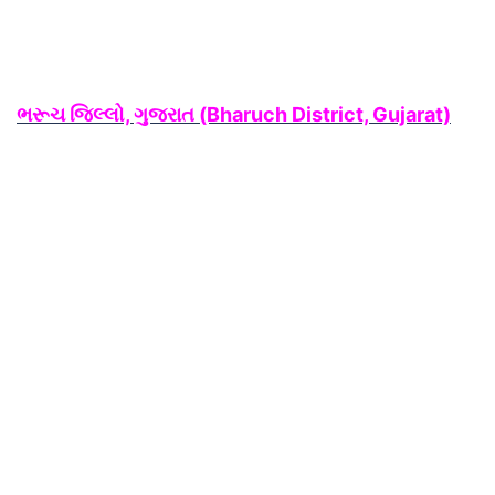
ભરૂચ જિલ્લો, ગુજરાત (Bharuch
District, Gujarat)