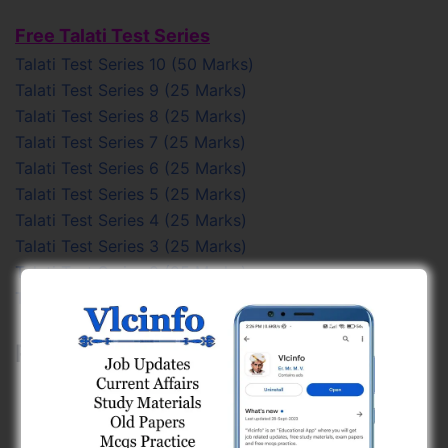
Free Talati Test Series
Talati Test Series 10 (50 Marks)
Talati Test Series 9 (25 Marks)
Talati Test Series 8 (25 Marks)
Talati Test Series 7 (25 Marks)
Talati Test Series 6 (25 Marks)
Talati Test Series 5 (25 Marks)
Talati Test Series 4 (25 Marks)
Talati Test Series 3 (25 Marks)
Talati Test Series 2 (25 Marks)
Talati Test Series 1 (25 Marks)
Related Posts:
કચ્છ જિલ્લો, ગુજરાત (Kachchh District, Gujarat)
2024