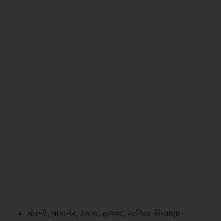
મોરબી, વાંકાનેર, ટંકારા, હળવદ, માળિયા-મિયાણા