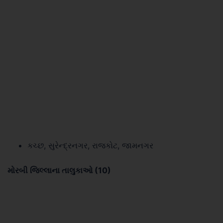
કચ્છ, સુરેન્દ્રનગર, રાજકોટ, જામનગર
મોરબી જિલ્લાના તાલુકાઓ (10)