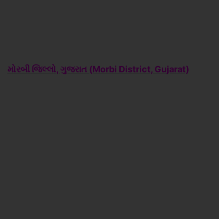
મોરબી જિલ્લો, ગુજરાત (Morbi
District, Gujarat)