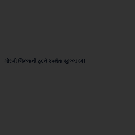
મોરબી જિલ્લાની હદને સ્પર્શતા જીલ્લા (4)