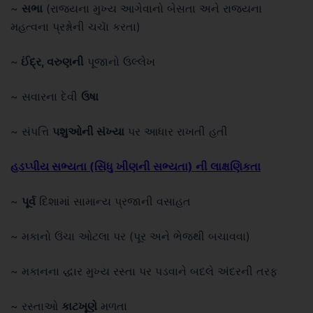
~
સભા
(રાજયના મુખ્ય આગેવાનો બેસતા અને રાજ્યના
મહત્વના પ્રશ્નોની ચચાૅ કરતા)
~
ઈંદ્ર, વરુણની
પૂજાનો ઉલ્લેખ
~ સવારના દેવી
ઉષા
~ સંપત્તિ
પશુઓની સંખ્યા
પર આધાર રાખતી હતી
હડપ્પીય સભ્યતા (સિંધુ ખીણની સભ્યતા) ની લાક્ષણિકતા
~
પૂર્વ
દિશામાં સામાન્ય પ્રજાની વસાહત
~ મકાનો ઉંચા ઓટલા પર (પૂર અને ભેજથી બચાવવા)
~ મકાનના દ્ધાર મુખ્ય રસ્તા પર પડવાને બદલે અંદરની તરફ
~ રસ્તાઓ
કાટખૂણે
મળતા