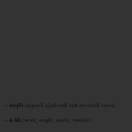
~
સંસ્કૃતિ
(મનુષ્યની રહેણીકરણી સાથે સંકળાયેલી બાબત)
~
4
વેદો
(ઋગ્વેદ, યજુર્વેદ, સામવેદ, અથર્વવેદ)