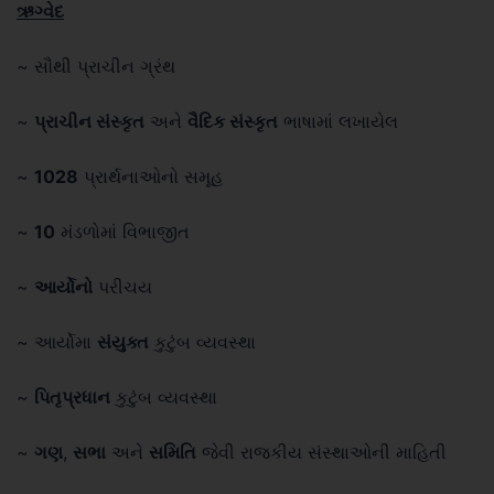
ઋગ્વેદ
~ સૌથી પ્રાચીન ગ્રંથ
~
પ્રાચીન સંસ્કૃત
અને
વૈદિક સંસ્કૃત
ભાષામાં લખાયેલ
~
1028
પ્રાર્થનાઓનો સમૂહ
~
10
મંડળોમાં વિભાજીત
~
આર્યોનો
પરીચય
~ આર્યોમા
સંયુક્ત
કુટુંબ વ્યવસ્થા
~
પિતૃપ્રધાન
કુટુંબ વ્યવસ્થા
~
ગણ
,
સભા
અને
સમિતિ
જેવી રાજકીય સંસ્થાઓની માહિતી