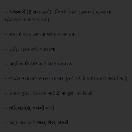
~
રાજમાર્ગ
(
2
રાજમાર્ગો) (કિલ્લો અને સામાન્ય પ્રજાના
રહેઠાણને અલગ પાડતો)
~ મકાનો એક માળના જોવા ન મળતા
~ રાત્રિ પ્રકારની વ્યવસ્થા
~ પાણીના નિકાલ માટે ગટર વ્યવસ્થા
~ જાહેર સ્નાનાગાર (સ્નાનાગાર ફરતે કપડાં બદલવાની ઓરડીઓ)
~ સ્નાન કુંડમાં ઉતરવા માટે
2
બાજુથી પગથિયાં
~
ઘઉં, વટાણા, તલની
ખેતી
~ પશુપાલન માટે
ગાય, ભેંસ, બકરી