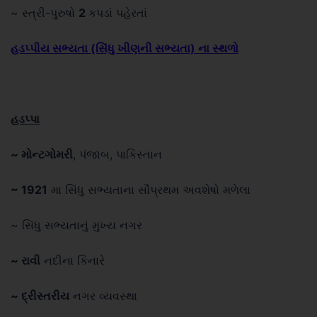
~ સ્ત્રી-પુરુષો
2
કપડાં પહેરતાં
હડપ્પીય સભ્યતા (સિંધુ ખીણની સભ્યતા) ના સ્થળો
હડપ્પા
~ મોન્ટગોમરી
, પંજાબ, પાકિસ્તાન
~ 1921
મા સિંધુ સભ્યતાના સૌપ્રથમ અવશેષો મળેલા
~ સિંધુ સભ્યતાનું મુખ્ય નગર
~ રાવી
નદીના કિનારે
~ દ્રીસ્તરીય
નગર વ્યવસ્થા