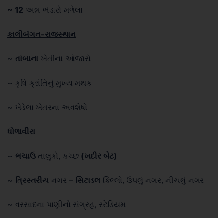
~ 12
અન્ન ભંડારો મળેલા
કાલીબંગન-રાજસ્થાન
~
તાંબાના
ખેતીના ઓજારો
~ કૃષિ ક્રાંતિનું મુખ્ય મથક
~ ખેડેલા ખેતરના અવશેષો
ધોળાવીરા
~
ભચાઉ
તાલુકો, કચ્છ
(ખદીર બેટ)
~
ત્રિસ્તરીય
નગર –
સિટાડલ
કિલ્લો, ઉપલું નગર, નીચલું નગર
~ વરસાદના પાણીનો સંગ્રહ, સ્ટેડિયમ