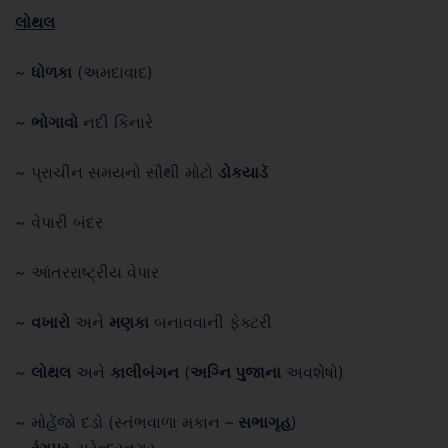
લોથલ
~
ધોળકા
(અમદાવાદ)
~
ભોગાવો
નદી કિનારે
~ પ્રાચીન સમયનો સૌથી મોટો
ડોકયાડૅ
~ વેપારી બંદર
~ આંતરરાષ્ટ્રીય વેપાર
~
વખારો
અને
મણકા
બનાવવાની ફેક્ટરી
~
લોથલ
અને
કાલીબંગન
(
અગ્નિ પુજાના
અવશેષો)
~ મોહેંજો દડો (સ્તંભવાળા મકાન –
સભાગૃહ
)