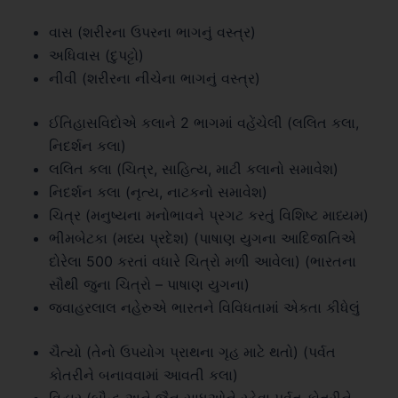
વાસ (શરીરના ઉપરના ભાગનું વસ્ત્ર)
અધિવાસ (દુપટ્ટો)
નીવી (શરીરના નીચેના ભાગનું વસ્ત્ર)
ઈતિહાસવિદોએ કલાને 2 ભાગમાં વહેંચેલી (લલિત કલા,
નિદર્શન કલા)
લલિત કલા (ચિત્ર, સાહિત્ય, માટી કલાનો સમાવેશ)
નિદર્શન કલા (નૃત્ય, નાટકનો સમાવેશ)
ચિત્ર (મનુષ્યના મનોભાવને પ્રગટ કરતું વિશિષ્ટ માધ્યમ)
ભીમબેટકા (મધ્ય પ્રદેશ) (પાષાણ યુગના આદિજાતિએ
દોરેલા 500 કરતાં વધારે ચિત્રો મળી આવેલા) (ભારતના
સૌથી જુના ચિત્રો – પાષાણ યુગના)
જવાહરલાલ નહેરુએ ભારતને વિવિધતામાં એકતા કીધેલું
ચૈત્યો (તેનો ઉપયોગ પ્રાથના ગૃહ માટે થતો) (પર્વત
કોતરીને બનાવવામાં આવતી કલા)