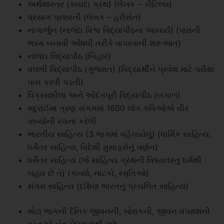
અર્થશાસ્ત્ર (કાયદા ગ્રંથ) (લેખક – કૌટિલ્ય)
પ્રયાગ પ્રશસ્તી (લેખક – હરીસેન)
નાગાર્જુન (નાલંદા વિશ્વ વિદ્યાપીઠના આચાર્ય) (પારાની
ભસ્મ બનાવી ઔષધી તરીકે વાપરવાની શરૂઆત)
નાલંદા વિદ્યાપીઠ (બિહાર)
વલભી વિદ્યાપીઠ (ગુજરાત) (વિદ્યાર્થીને પ્રવેશ માટે પરીક્ષા
પાસ કરવી પડતી)
વિક્રમશીલા અને ઓદંતપૂરી વિદ્યાપીઠ (બંગાળ)
મદુરાઈમા ત્રણ સંગમમાં 1600 લોક કવિઓએ વીર
કાવ્યોની રચના કરેલી
ભારતીય સાહિત્ય (3 ભાગમાં વહેંચાયેલું) (ધાર્મિક સાહિત્ય,
ધર્મેતર સાહિત્ય, વિદેશી મુસાફરોનું વર્ણન)
ધર્મેતર સાહિત્ય (જે સાહિત્ય ગ્રંથની વિષયવસ્તુ ધર્મથી
બહાર છે તે) (કાવ્યો, નાટકો, સ્મૃતિઓ)
સંગમ સાહિત્ય (દક્ષિણ ભારતનું પ્રચલિત સાહિત્ય)
મોટા ભાગની દૈનિક જીવનની, ખોરાકની, જીવન વપરાશની