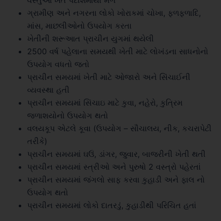
વસ્તુઓ ખેત પેદાશમાંથી મળે
ગ્રામીણ અને નગરના લોકો ખોરાકમાં ચોખા, ફળફળાદિ,
માંસ, માછલીઓનો ઉપયોગ કરતા
ખેતીની શરૂઆત પ્રાચીન યુગમાં થયેલી
2500 વર્ષ પહેલાના સમયથી ખેતી માટે લોખંડના સાધનોનો
ઉપયોગ વધતો જતો
પ્રાચીન સમયમાં ખેતી માટે ઓજારો અને સિંચાઈની
વ્યવસ્થા હતી
પ્રાચીન સમયમાં સિંચાઇ માટે કુવા, નહેરો, કુત્રિમ
જળાશયોનો ઉપયોગ થતો
વલયકૂપ એટલે કૂવા (ઉપયોગ – સૌચાલય, નીક, કચરાપેટી
તરીકે)
પ્રાચીન સમયમાં ઘઉં, ડાંગર, જુવાર, બાજરીની ખેતી થતી
પ્રાચીન સમયમાં સ્ત્રીઓ અને પુરુષો 2 વસ્ત્રો પહેરતાં
પ્રાચીન સમયમાં જંગલો સાફ કરવા કુહાડી અને ફાલ નો
ઉપયોગ થતો
પ્રાચીન સમયમાં લોકો દાતરડું, કુહાડીથી પરિચિત હતાં