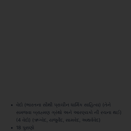
વેદો (ભારતના સૌથી પ્રાચીન ધાર્મિક સાહિત્ય) (તેને
સમજવા બ્રાહ્મણ ગ્રંથો અને આરણ્યકો ની રચના થઈ)
(4 વેદો) (ઋગ્વેદ, યજુર્વેદ, સામવેદ, અથર્વવેદ)
18 પુરાણો