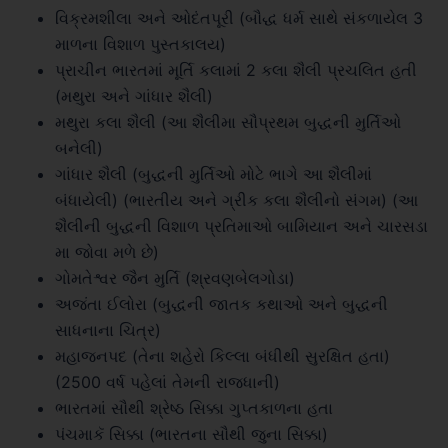
વિક્રમશીલા અને ઓદંતપૂરી (બૌદ્ધ ધર્મ સાથે સંકળાયેલ 3
માળના વિશાળ પુસ્તકાલય)
પ્રાચીન ભારતમાં મૂર્તિ કલામાં 2 કલા શૈલી પ્રચલિત હતી
(મથુરા અને ગાંધાર શૈલી)
મથુરા કલા શૈલી (આ શૈલીમા સૌપ્રથમ બુદ્ધની મુર્તિઓ
બનેલી)
ગાંધાર શૈલી (બુદ્ધની મુર્તિઓ મોટે ભાગે આ શૈલીમાં
બંધાયેલી) (ભારતીય અને ગ્રીક કલા શૈલીનો સંગમ) (આ
શૈલીની બુદ્ધની વિશાળ પ્રતિમાઓ બામિયાન અને ચારસડા
મા જોવા મળે છે)
ગોમતેશ્વર જૈન મુર્તિ (શ્રવણબેલગોડા)
અજંતા ઈલોરા (બુદ્ધની જાતક કથાઓ અને બુદ્ધની
સાધનાના ચિત્ર)
મહાજનપદ (તેના શહેરો કિલ્લા બંધીથી સુરક્ષિત હતા)
(2500 વર્ષ પહેલાં તેમની રાજધાની)
ભારતમાં સૌથી શ્રેષ્ઠ સિક્કા ગુપ્તકાળના હતા
પંચમાકૅ સિક્કા (ભારતના સૌથી જુના સિક્કા)