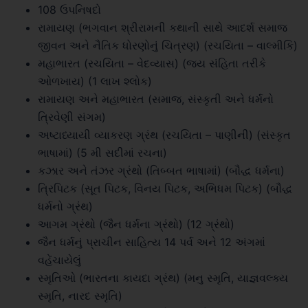
108 ઉપનિષદો
રામાયણ (ભગવાન શ્રીરામની કથાની સાથે આદર્શ સમાજ
જીવન અને નૈતિક ધોરણોનું ચિત્રણ) (રચયિતા – વાલ્મીકિ)
મહાભારત (રચયિતા – વેદવ્યાસ) (જય સંહિતા તરીકે
ઓળખાય) (1 લાખ શ્લોક)
રામાયણ અને મહાભારત (સમાજ, સંસ્કૃતી અને ધર્મનો
ત્રિવેણી સંગમ)
અષ્ટાધ્યાયી વ્યાકરણ ગ્રંથ (રચયિતા – પાણીની) (સંસ્કૃત
ભાષામાં) (5 મી સદીમાં રચના)
કઝાર અને તંઝર ગ્રંથો (તિબ્બત ભાષામાં) (બૌદ્ધ ધર્મના)
ત્રિપિટક (સૂત પિટક, વિનય પિટક, અભિધમ પિટક) (બૌદ્ધ
ધર્મનો ગ્રંથ)
આગમ ગ્રંથો (જૈન ધર્મના ગ્રંથો) (12 ગ્રંથો)
જૈન ધર્મનું પ્રાચીન સાહિત્ય 14 પર્વ અને 12 અંગમાં
વહેંચાયેલું
સ્મૃતિઓ (ભારતના કાયદા ગ્રંથ) (મનુ સ્મૃતિ, યાજ્ઞવલ્ક્ય
સ્મૃતિ, નારદ સ્મૃતિ)