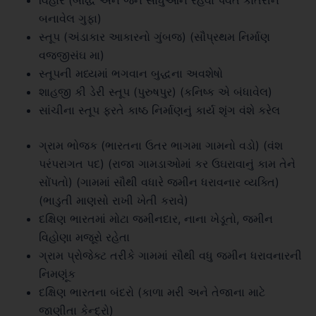
વિહાર (બૌદ્ધ અને જૈન સાધુઓને રહેવા પર્વત કોતરીને
બનાવેલ ગુફા)
સ્તૂપ (અંડાકાર આકારનો ગુંબજ) (સૌપ્રથમ નિર્માણ
વજ્જીસંઘ મા)
સ્તૂપની મધ્યમાં ભગવાન બુદ્ધના અવશેષો
શાહજી કી ડેરી સ્તૂપ (પુરુષપુર) (કનિષ્ક એ બંધાવેલ)
સાંચીના સ્તૂપ ફરતે કાષ્ઠ નિર્માણનું કાર્ય શૃંગ વંશે કરેલ
ગ્રામ ભોજક (ભારતના ઉતર ભાગમા ગામનો વડો) (વંશ
પરંપરાગત પદ) (રાજા ગામડાઓમાં કર ઉઘરાવાનું કામ તેને
સોંપતો) (ગામમાં સૌથી વધારે જમીન ધરાવનાર વ્યક્તિ)
(ભાડુતી માણસો રાખી ખેતી કરાવે)
દક્ષિણ ભારતમાં મોટા જમીનદાર, નાના ખેડૂતો, જમીન
વિહોણા મજૂરો રહેતા
ગ્રામ પ્રોજેક્ટ તરીકે ગામમાં સૌથી વધુ જમીન ધરાવનારની
નિમણૂંક
દક્ષિણ ભારતના બંદરો (કાળા મરી અને તેજાના માટે
જાણીતા કેન્દ્રો)