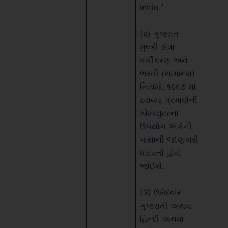
initio.”
(૨) ગુજરાત
મુલ્કી સેવા
વર્ગીકરણ અને
ભરતી (સામાન્ય)
નિયમો, ૧૯૬૭ માં
ઠરાવ્યા પ્રમાણેની
કોમ્પ્યુટરના
ઉપયોગ અંગેની
પાયાની જાણકારી
ધરાવતો હોવો
જોઈશે.
(3) ઉમેદવાર
ગુજરાતી અથવા
હિન્દી અથવા