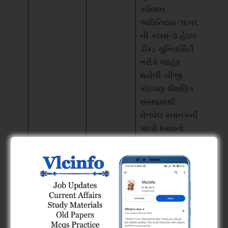
કમિશન
અધિનિયમ-૧૯૫૬
ની કલમ-૩ હેઠળ
ડીમ્ડ યુનિવર્સિટી
તરીકે જાહેર
થયેલી બીજી
કોઇપણ શૈક્ષણિક
સંસ્થામાંથી
મેળવેલ સ્નાતકની
પદવી ધરાવતો
હોવો જોઈશે
અથવા સરકારે
માન્ય કરેલ તેની
સમકક્ષ લાયકાત
ધરાવતો હોવો
જોઇશે;