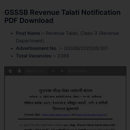
GSSSB Revenue Talati Notification
PDF Download
Post Name :-
Revenue Talati, Class-3 (Revenue
Department)
Advertisement No. :-
GSSSB/202526/301
Total Vacancies :-
2389
Page
1
/
24
Zoom
100%