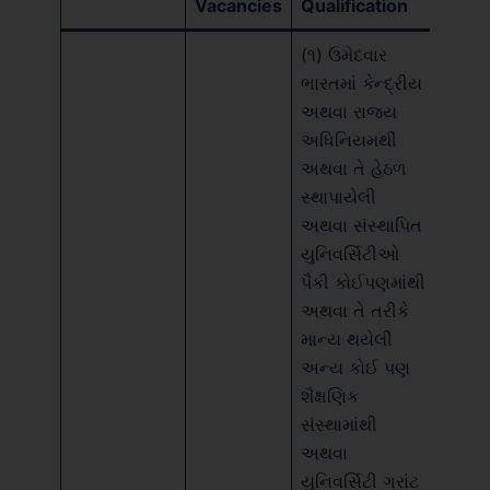
Vacancies
Qualification
(૧) ઉમેદવાર
ભારતમાં કેન્દ્રીય
અથવા રાજ્ય
અધિનિયમથી
અથવા તે હેઠળ
સ્થાપાયેલી
અથવા સંસ્થાપિત
યુનિવર્સિટીઓ
પૈકી કોઈપણમાંથી
અથવા તે તરીકે
માન્ય થયેલી
અન્ય કોઈ પણ
શૈક્ષણિક
સંસ્થામાંથી
અથવા
યુનિવર્સિટી ગ્રાંટ