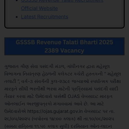
Official Website
Latest Recruitments
ગુજરાત ગૌણ સેવા પસંદગી મંડળ, ગાંધીનગર દ્વારા મહેસૂલ
વિભાગના નિયંત્રણ હેઠળની કલેકટર કચેરી હસ્તકની “ મહેસૂલ
તલાટી ”, વર્ગ-૩ સંવર્ગની કુલ-૨૩૮૯ જગ્યાઓ સ્પર્ધાત્મક પરીક્ષા
મારફતે સીધી ભરતીથી ભરવા માટેની પ્રક્રિયામાં પસંદગી યાદી
તૈયાર કરવા માટે ઉમેદવારો પાસેથી OJAS વેબસાઇટ મારફત
ઓનલાઈન અરજીપત્રકો મંગાવવામાં આવે છે. આ માટે
ઉમેદવારોએ https://ojas.gujarat.gov.in વેબસાઇટ પર તા.
૨૬/૦૫/૨૦૨૫ (બપોરના ૧૪:૦૦ કલાક) થી તા.૧૦/૦૬/૨૦૨૫
(સમય રાત્રિના ૧૧.૫૯ કલાક સુધી) દરમિયાન ઓન-લાઇન