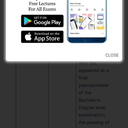
વધુમાં, મહેસૂલ
વિભાગના
તા.૨૨/૦૫/૨૦૨૫
ના જાહેરનામાથી
નિયત કરેલ
પરીક્ષા નિયમો ની
જોગવાઈ મુજબ
“Candidate
CLOSE
who has
appeared at a
final
year/semester
of the
Bachelor’s
Degree level
examination,
the passing of