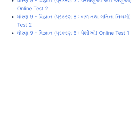
ધોરણ 9 - વિજ્ઞાન (પ્રકરણ 3 : પરમાણુઓ અને અણુઓ)
Online Test 2
ધોરણ 9 - વિજ્ઞાન (પ્રકરણ 8 : બળ તથા ગતિના નિયમો)
Test 2
ધોરણ 9 - વિજ્ઞાન (પ્રકરણ 6 : પેશીઓ) Online Test 1