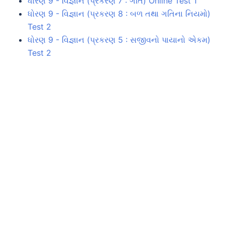
ધોરણ 9 - વિજ્ઞાન (પ્રકરણ 7 : ગતિ) Online Test 1
ધોરણ 9 - વિજ્ઞાન (પ્રકરણ 8 : બળ તથા ગતિના નિયમો)
Test 2
ધોરણ 9 - વિજ્ઞાન (પ્રકરણ 5 : સજીવનો પાયાનો એકમ)
Test 2