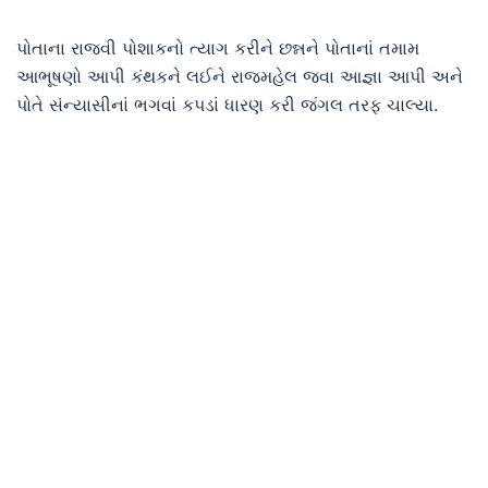
પોતાના રાજવી પોશાકનો ત્યાગ કરીને છન્નને પોતાનાં તમામ
આભૂષણો આપી કંથકને લઈને રાજમહેલ જવા આજ્ઞા આપી અને
પોતે સંન્યાસીનાં ભગવાં કપડાં ધારણ કરી જંગલ તરફ ચાલ્યા.