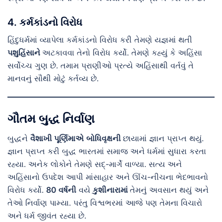
4. કર્મકાંડનો વિરોધ
હિંદુધર્મમાં વ્યાપેલા કર્મકાંડનો વિરોધ કરી તેમણે યજ્ઞમાં થતી
પશુહિંસાને
અટકાવવા તેનો વિરોધ કર્યો. તેમણે કહ્યું કે અહિંસા
સર્વોચ્ચ ગુણ છે. તમામ પ્રાણીઓ પ્રત્યે અહિંસાથી વર્તવું તે
માનવનું સૌથી મોટું કર્તવ્ય છે.
ગૌતમ બુદ્ધ નિર્વાણ
બુદ્ધને
વૈશાખી પૂર્ણિમાએ
બોધિવૃક્ષની
છાયામાં જ્ઞાન પ્રાપ્ત થયું.
જ્ઞાન પ્રાપ્ત કરી બુદ્ધ ભારતમાં સમાજ અને ધર્મમાં સુધારા કરતા
રહ્યા. અનેક લોકોને તેમણે સદ્-માર્ગે વાળ્યા. સત્ય અને
અહિંસાનો ઉપદેશ આપી માંસાહાર અને ઊંચ-નીચના ભેદભાવનો
વિરોધ કર્યો.
80 વર્ષની
વયે
કુશીનારામાં
તેમનું અવસાન થયું અને
તેઓ નિર્વાણ પામ્યા. પરંતુ વિશ્વભરમાં આજે પણ તેમના વિચારો
અને ધર્મ જીવંત રહ્યા છે.