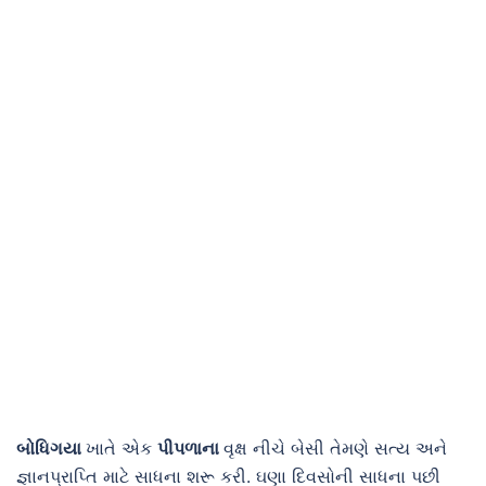
બોધિગયા
ખાતે એક
પીપળાના
વૃક્ષ નીચે બેસી તેમણે સત્ય અને
જ્ઞાનપ્રાપ્તિ માટે સાધના શરૂ કરી. ઘણા દિવસોની સાધના પછી