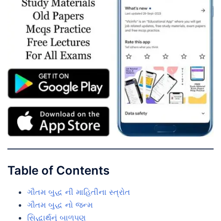
Table of Contents
ગૌતમ બુદ્ધ ની માહિતીના સ્ત્રોત
ગૌતમ બુદ્ધ નો જન્મ
સિદ્ધાર્થનું બાળપણ