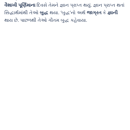
વૈશાખી પૂર્ણિમાના
દિવસે તેમને જ્ઞાન પ્રાપ્ત થયું. જ્ઞાન પ્રાપ્ત થતાં
સિદ્ધાર્થમાંથી તેઓ
બુદ્ધ
થયા. ‘બુદ્ધ’નો અર્થ
જાગ્રત
કે
જ્ઞાની
થાય છે. પાછળથી તેઓ ગૌતમ બુદ્ધ કહેવાયા.