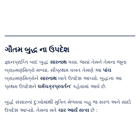
ગૌતમ બુદ્ધ ના ઉપદેશ
જ્ઞાનપ્રાપ્તિ બાદ બુદ્ધ
સારનાથ
ગયા. જ્યાં તેમને તેમના જૂના
બ્રાહ્મણમિત્રો મળ્યા. સૌપ્રથમ વખત તેમણે આ
પાંચ
બ્રાહ્મણમિત્રોને
સારનાથ
ખાતે ઉપદેશ આપ્યો. બુદ્ધના આ
પ્રથમ ઉપદેશને
ધર્મચક્રપ્રવર્તન
’ કહેવામાં આવે છે.
બુદ્ધે સંસારનાં દુ:ખોમાંથી મુક્તિ મેળવવા બહુ જ સરળ અને સાદો
ઉપદેશ આપ્યો. તેમના મતે
ચાર આર્ય સત્ય
છે :