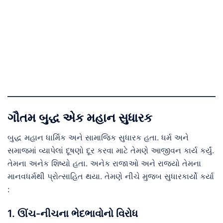
ગૌતમ બુદ્ધ એક મહાન સુધારક
બુદ્ધ મહાન ધાર્મિક અને સામાજિક સુધારક હતા. ધર્મ અને
સમાજમાં વ્યાપેલાં દૂષણો દૂર કરવા માટે તેમણે આજીવન કાર્ય કર્યું.
તેમના અનેક શિષ્યો હતા. અનેક રાજાઓ અને રાજ્યો તેમના
માનવધર્મથી પ્રોત્સાહિત થયા. તેમણે નીચે મુજબ સુધારકાર્યો કર્યા
:
1. ઊંચ-નીચના ભેદભાવોનો વિરોધ