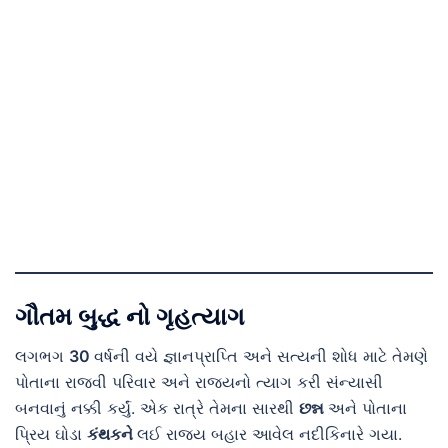
ગૌતમ બુદ્ધ નો ગૃહત્યાગ
લગભગ
30
વર્ષની વયે જ્ઞાનપ્રાપ્તિ અને સત્યની શોધ માટે તેમણે
પોતાના રાજવી પરિવાર અને રાજ્યનો ત્યાગ કરી સંન્યાસી
બનવાનું નક્કી કર્યું. એક રાત્રે તેમના સારથી
છન્ન
અને પોતાના
પ્રિય ઘોડા
કંથકને
લઈ રાજ્ય બહાર આવેલ નદીકિનારે ગયા.