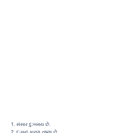
સંસાર દુ:ખમય છે.
દુઃખનું કારણ તૃષ્ણા છે.