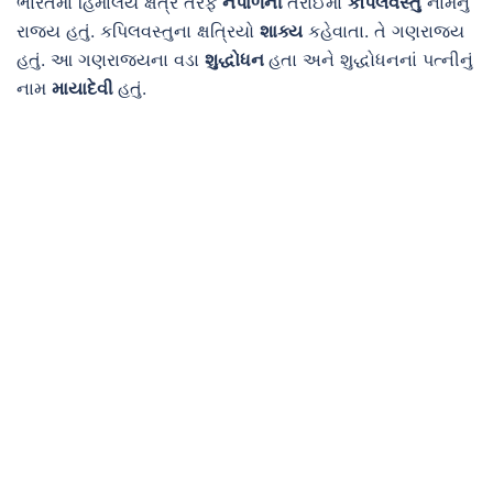
ભારતમાં હિમાલય ક્ષેત્ર તરફ
નેપાળની
તરાઈમાં
કપિલવસ્તુ
નામનું
રાજ્ય હતું. કપિલવસ્તુના ક્ષત્રિયો
શાક્ય
કહેવાતા. તે ગણરાજ્ય
હતું. આ ગણરાજ્યના વડા
શુદ્ધોધન
હતા અને શુદ્ધોધનનાં પત્નીનું
નામ
માયાદેવી
હતું.