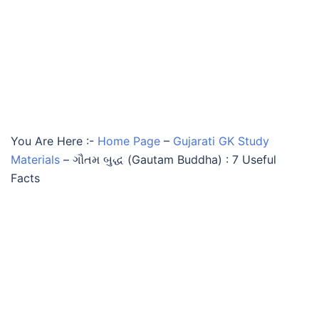
You Are Here :-
Home Page
–
Gujarati GK Study
Materials
–
ગૌતમ બુદ્ધ (Gautam Buddha) : 7 Useful
Facts