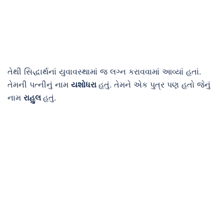
તેથી સિદ્ધાર્થનાં યુવાવસ્થામાં જ લગ્ન કરાવવામાં આવ્યાં હતાં.
તેમની પત્નીનું નામ
યશોધરા
હતું. તેમને એક પુત્ર પણ હતો જેનું
નામ
રાહુલ
હતું.