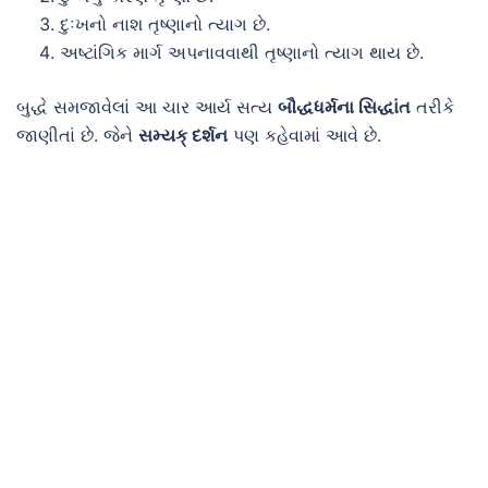
દુઃખનો નાશ તૃષ્ણાનો ત્યાગ છે.
અષ્ટાંગિક માર્ગ અપનાવવાથી તૃષ્ણાનો ત્યાગ થાય છે.
બુદ્ધે સમજાવેલાં આ ચાર આર્ય સત્ય
બૌદ્ધધર્મના સિદ્ધાંત
તરીકે
જાણીતાં છે. જેને
સમ્યક્ દર્શન
પણ કહેવામાં આવે છે.