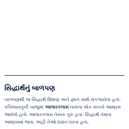
સિદ્ધાર્થનું બાળપણ
બાળપણથી જ સિદ્ધાર્થ શિક્ષણ અને જ્ઞાન સાથે સંકળાયેલા હતા.
કપિલવસ્તુની બાજુમાં
આલારકલામ
નામના એક સંતનો આશ્રમ
આવેલો હતો. આલારકલામ તેમના ગુરુ હતા. સિદ્ધાર્થ તેમના
આશ્રમમાં જતા. અહીં તેઓ ધ્યાન ધરતા હતા.