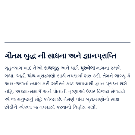
ગૌતમ બુદ્ધ ની સાધના અને જ્ઞાનપ્રાપ્તિ
ગૃહત્યાગ બાદ તેઓ
રાજગૃહ
અને પછી
પુરુવેલા
નામના સ્થળે
ગયા. અહીં
પાંચ
બ્રાહ્મણો સાથે તપશ્ચર્યા શરુ કરી. તેમને લાગ્યું કે
અન્ન-જળનો ત્યાગ કરી શરીરને કષ્ટ આપવાથી જ્ઞાન પ્રાપ્ત થશે
નહિ. અધ્યાત્મમાર્ગ અને પોતાની તૃષ્ણાઓ ઉપર વિજય મેળવવો
એ જ મનુષ્યનું મોટું કર્તવ્ય છે. તેમણે પાંચ બ્રાહ્મણોનો સાથ
છોડીને એકલા જ તપશ્ચર્યા કરવાનો નિર્ણય કર્યો.