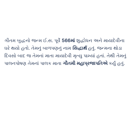
ગૌતમ બુદ્ધનો જન્મ ઈ.સ. પૂર્વે
566માં
શુદ્ધોધન અને માયાદેવીના
ઘરે થયો હતો. તેમનું બાળપણનું નામ
સિદ્ધાર્થ
હતું. જન્મના થોડા
દિવસો બાદ જ તેમનાં માતા માયાદેવી મૃત્યુ પામ્યાં હતાં. તેથી તેમનું
પાલનપોષણ તેમનાં પાલક માતા
ગૌતમી મહાપ્રજાપતિએ
કર્યું હતું.