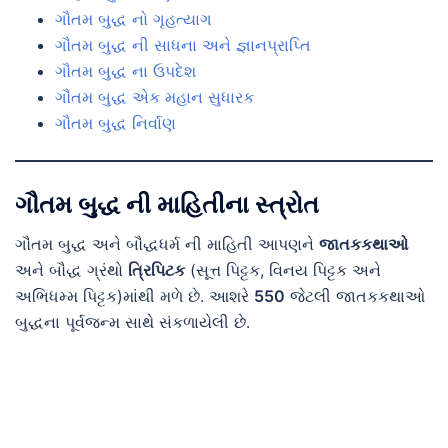
ગૌતમ બુદ્ધ નો ગૃહત્યાગ
ગૌતમ બુદ્ધ ની સાધના અને જ્ઞાનપ્રાપ્તિ
ગૌતમ બુદ્ધ ના ઉપદેશ
ગૌતમ બુદ્ધ એક મહાન સુધારક
ગૌતમ બુદ્ધ નિર્વાણ
ગૌતમ બુદ્ધ ની માહિતીના સ્ત્રોત
ગૌતમ બુદ્ધ અને બૌદ્ધધર્મ ની માહિતી આપણને
જાતકકથાઓ
અને બૌદ્ધ ગ્રંથો
ત્રિપિટક
(સૂત્ત પિટ્ટક, વિનય પિટ્ટક અને
અભિધમ્મ પિટ્ટક)માંથી મળે છે. આશરે
550
જેટલી જાતકકથાઓ
બુદ્ધના પૂર્વજન્મ સાથે સંકળાયેલી છે.