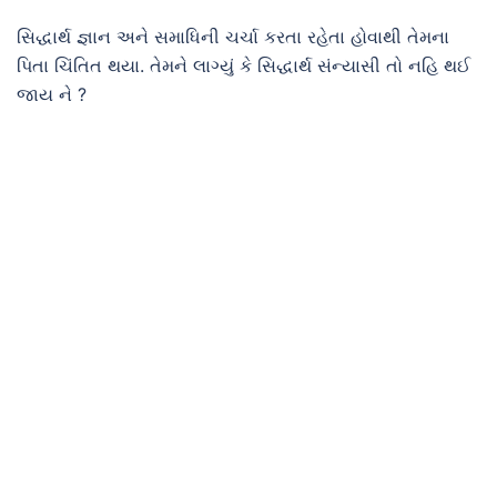
સિદ્ધાર્થ જ્ઞાન અને સમાધિની ચર્ચા કરતા રહેતા હોવાથી તેમના
પિતા ચિંતિત થયા. તેમને લાગ્યું કે સિદ્ધાર્થ સંન્યાસી તો નહિ થઈ
જાય ને ?