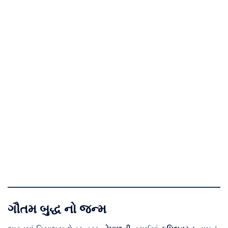
ગૌતમ બુદ્ધ નો જન્મ