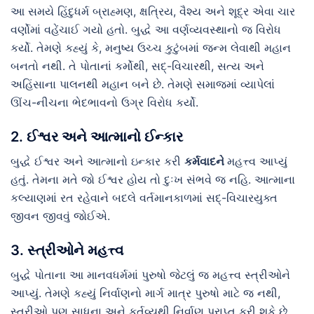
આ સમયે હિંદુધર્મ બ્રાહ્મણ, ક્ષત્રિય, વૈશ્ય અને શૂદ્ર એવા ચાર
વર્ણોમાં વહેંચાઈ ગયો હતો. બુદ્ધે આ વર્ણવ્યવસ્થાનો જ વિરોધ
કર્યો. તેમણે કહ્યું કે, મનુષ્ય ઉચ્ચ કુટુંબમાં જન્મ લેવાથી મહાન
બનતો નથી. તે પોતાનાં કર્મોથી, સદ્-વિચારથી, સત્ય અને
અહિંસાના પાલનથી મહાન બને છે. તેમણે સમાજમાં વ્યાપેલાં
ઊંચ-નીચના ભેદભાવનો ઉગ્ર વિરોધ કર્યો.
2. ઈશ્વર અને આત્માનો ઈન્કાર
બુદ્ધે ઈશ્વર અને આત્માનો ઇન્કાર કરી
કર્મવાદને
મહત્ત્વ આપ્યું
હતું. તેમના મતે જો ઈશ્વર હોય તો દુઃખ સંભવે જ નહિ. આત્માના
કલ્યાણમાં રત રહેવાને બદલે વર્તમાનકાળમાં સદ્-વિચારયુક્ત
જીવન જીવવું જોઈએ.
3. સ્ત્રીઓને મહત્ત્વ
બુદ્ધે પોતાના આ માનવધર્મમાં પુરુષો જેટલું જ મહત્ત્વ સ્ત્રીઓને
આપ્યું. તેમણે કહ્યું નિર્વાણનો માર્ગ માત્ર પુરુષો માટે જ નથી,
સ્ત્રીઓ પણ સાધના અને કર્તવ્યથી નિર્વાણ પ્રાપ્ત કરી શકે છે.