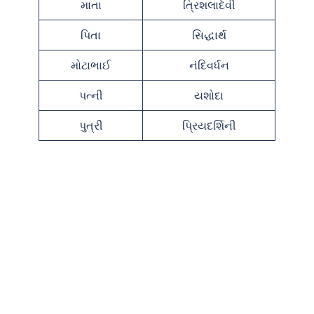
માતા
ત્રિશલાદેવી
પિતા
સિદ્ધાર્થ
મોટાભાઈ
નંદિવર્ધન
પત્ની
યશોદા
પુત્રી
પ્રિયદર્શિની