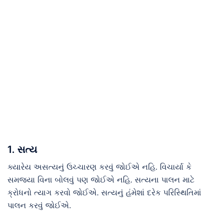
1. સત્ય
ક્યારેય અસત્યનું ઉચ્ચારણ કરવું જોઈએ નહિ. વિચાર્યા કે
સમજ્યા વિના બોલવું પણ જોઈએ નહિ. સત્યના પાલન માટે
ક્રોધનો ત્યાગ કરવો જોઈએ. સત્યનું હંમેશાં દરેક પરિસ્થિતિમાં
પાલન કરવું જોઈએ.