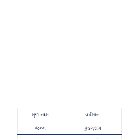
મૂળ નામ
વર્ધમાન
જન્મ
કુંડગ્રામ