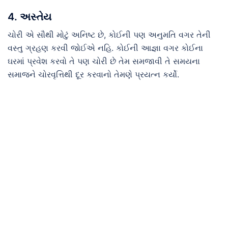
4. અસ્તેય
ચોરી એ સૌથી મોટું અનિષ્ટ છે, કોઈની પણ અનુમતિ વગર તેની
વસ્તુ ગ્રહણ કરવી જોઈએ નહિ. કોઈની આજ્ઞા વગર કોઈના
ઘરમાં પ્રવેશ કરવો તે પણ ચોરી છે તેમ સમજાવી તે સમયના
સમાજને ચોરવૃત્તિથી દૂર કરવાનો તેમણે પ્રયત્ન કર્યો.