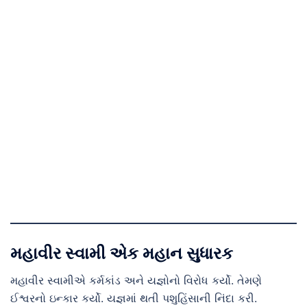
મહાવીર સ્વામી એક મહાન સુધારક
મહાવીર સ્વામીએ કર્મકાંડ અને યજ્ઞોનો વિરોધ કર્યો. તેમણે
ઈશ્વરનો ઇન્કાર કર્યો. યજ્ઞમાં થતી પશુહિંસાની નિંદા કરી.