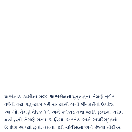
પાર્શ્વનાથ કાશીના રાજા
અશ્વસેનના
પુત્ર હતા. તેમણે ત્રીસ
વર્ષની વયે ગૃહત્યાગ કરી સંન્યાસી બની જૈનધર્મનો ઉપદેશ
આપ્યો. તેમણે વૈદિક ધર્મ અને કર્મકાંડ તથા જાતિપ્રથાનો વિરોધ
કર્યો હતો. તેમણે સત્ય, અહિંસા, અસ્તેય અને અપરિગ્રહનો
ઉપદેશ આપ્યો હતો. તેમના પછી
ચોવીસમા
અને છેલ્લા તીર્થંકર