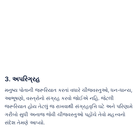
3. અપરિગ્રહ
મનુષ્ય પોતાની જરૂરિયાત કરતાં વધારે ચીજવસ્તુઓ, ધન-ધાન્ય,
આભૂષણો, વસ્ત્રોનો સંગ્રહ કરવો જોઈએ નહિ. જેટલી
જરૂરિયાત હોય તેટલું જ રાખવાથી સંગ્રહવૃત્તિ ઘટે અને પરિણામે
ગરીબો સુધી અનાજ જેવી ચીજવસ્તુઓ પહોંચે તેવો મહત્ત્વનો
સંદેશ તેમણે આપ્યો.