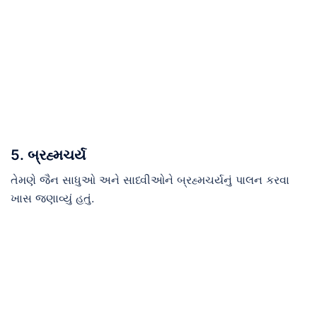
5. બ્રહ્મચર્ય
તેમણે જૈન સાધુઓ અને સાધ્વીઓને બ્રહ્મચર્યનું પાલન કરવા
ખાસ જણાવ્યું હતું.