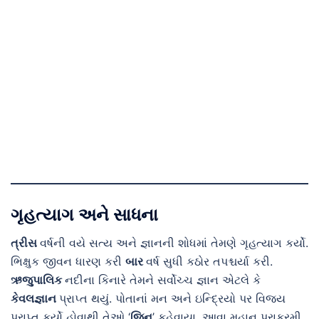
ગૃહત્યાગ અને સાધના
ત્રીસ
વર્ષની વયે સત્ય અને જ્ઞાનની શોધમાં તેમણે ગૃહત્યાગ કર્યો.
ભિક્ષુક જીવન ધારણ કરી
બાર
વર્ષ સુધી કઠોર તપશ્ચર્યા કરી.
ઋજુપાલિક
નદીના કિનારે તેમને સર્વોચ્ચ જ્ઞાન એટલે કે
કેવલજ્ઞાન
પ્રાપ્ત થયું. પોતાનાં મન અને ઇન્દ્રિયો પર વિજય
પ્રાપ્ત કર્યો હોવાથી તેઓ ‘
જિન
’ કહેવાયા. આવા મહાન પરાક્રમી