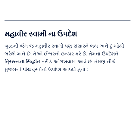
મહાવીર સ્વામી ના ઉપદેશ
બુદ્ધની જેમ જ મહાવીર સ્વામી પણ સંસારને ભય અને દુઃખોથી
ભરેલો માને છે. તેઓ ઈશ્વરનો ઇન્કાર કરે છે. તેમના ઉપદેશને
ત્રિરત્નના સિદ્ધાંત
તરીકે ઓળખવામાં આવે છે. તેમણે નીચે
મુજબનાં
પાંચ
વ્રતોનો ઉપદેશ આપ્યો હતો :