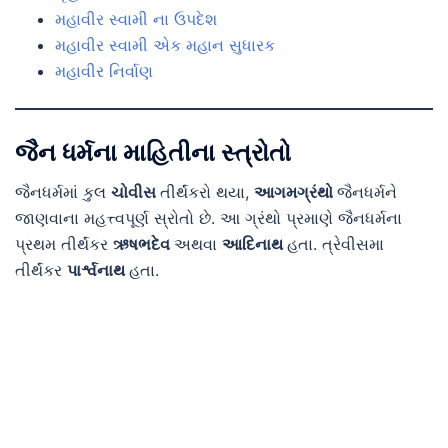
મહાવીર સ્વામી ના ઉપદેશ
મહાવીર સ્વામી એક મહાન સુધારક
મહાવીર નિર્વાણ
જૈન ધર્મના માહિતીના સ્ત્રોતો
જૈનધર્મમાં કુલ
ચોવીસ
તીર્થંકરો થયા,
આગમગ્રંથો
જૈનધર્મને
જાણવાના મહત્ત્વપૂર્ણ સ્રોતો છે. આ ગ્રંથો પ્રમાણે જૈનધર્મના
પ્રથમ તીર્થંકર
ઋષભદેવ
અથવા
આદિનાથ
હતા. ત્રેવીસમા
તીર્થંકર
પાર્શ્વનાથ
હતા.