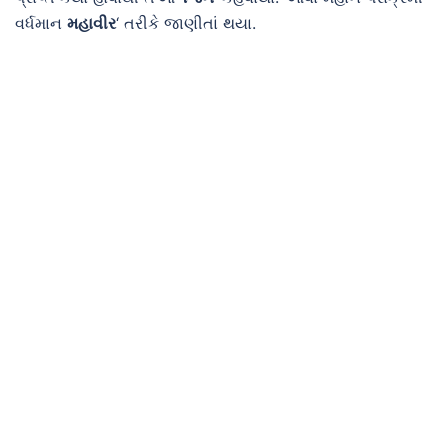
વર્ધમાન
મહાવીર
‘ તરીકે જાણીતાં થયા.