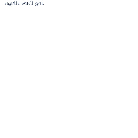
મહાવીર સ્વામી હતા.