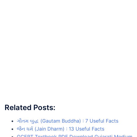
Related Posts:
ગૌતમ બુદ્ધ (Gautam Buddha) : 7 Useful Facts
જૈન ધર્મ (Jain Dharm) : 13 Useful Facts
GCERT Textbook PDF Download Gujarati Medium