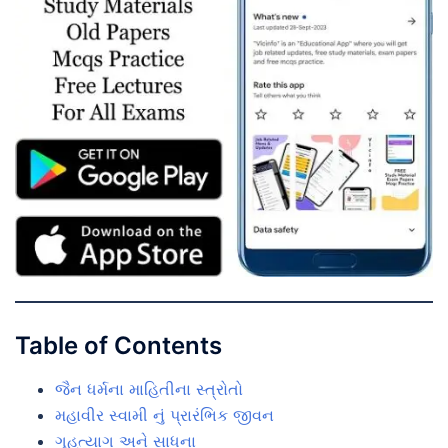
Table of Contents
જૈન ધર્મના માહિતીના સ્ત્રોતો
મહાવીર સ્વામી નું પ્રારંભિક જીવન
ગૃહત્યાગ અને સાધના