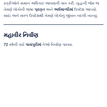
સ્ત્રીઓને સમાન અધિકાર આપવાની વાત કરી. બુદ્ધની જેમ જ
તેમણે લોકોની ભાષા
પ્રાકૃત
અને
અર્ધમાગ્ધીમાં
ઉપદેશ આપ્યો.
સાદા અને સરળ ઉપદેશથી તેમણે લોકોનું જીવન બદલી નાખ્યું.
મહાવીર નિર્વાણ
72
વર્ષની વયે
પાવાપુરીમાં
તેઓ નિર્વાણ પામ્યા.