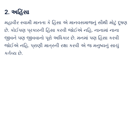
2. અહિંસા
મહાવીર સ્વામી માનતા કે હિંસા એ માનવસમાજનું સૌથી મોટું દૂષણ
છે. કોઈપણ પ્રકારની હિંસા કરવી જોઈએ નહિ. નાનામાં નાના
જીવને પણ જીવવાનો પૂરો અધિકાર છે. મનમાં પણ હિંસા કરવી
જોઈએ નહિ. પ્રાણી માત્રની રક્ષા કરવી એ જ મનુષ્યનું સાચું
કર્તવ્ય છે.