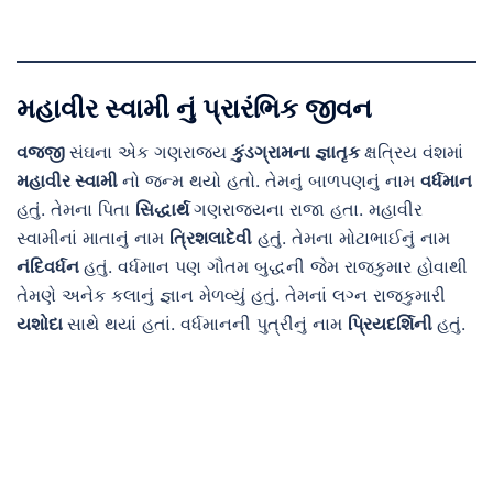
મહાવીર સ્વામી નું પ્રારંભિક જીવન
વજ્જી
સંઘના એક ગણરાજ્ય
કુંડગ્રામના જ્ઞાતૃક
ક્ષત્રિય વંશમાં
મહાવીર સ્વામી
નો જન્મ થયો હતો. તેમનું બાળપણનું નામ
વર્ધમાન
હતું. તેમના પિતા
સિદ્ધાર્થ
ગણરાજ્યના રાજા હતા. મહાવીર
સ્વામીનાં માતાનું નામ
ત્રિશલાદેવી
હતું. તેમના મોટાભાઈનું નામ
નંદિવર્ધન
હતું. વર્ધમાન પણ ગૌતમ બુદ્ધની જેમ રાજકુમાર હોવાથી
તેમણે અનેક કલાનું જ્ઞાન મેળવ્યું હતું. તેમનાં લગ્ન રાજકુમારી
યશોદા
સાથે થયાં હતાં. વર્ધમાનની પુત્રીનું નામ
પ્રિયદર્શિની
હતું.