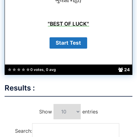
ભુલશો નહીં)
"BEST OF LUCK"
24
0 votes, 0 avg
Results :
Show
entries
Search: