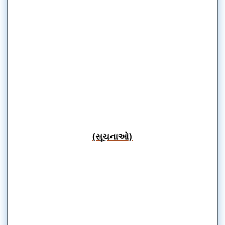
(સૂચનાઓ)