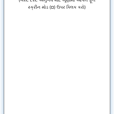
સ્ક્રીન મોડ (¤) ઉપર ક્લિક કરો)