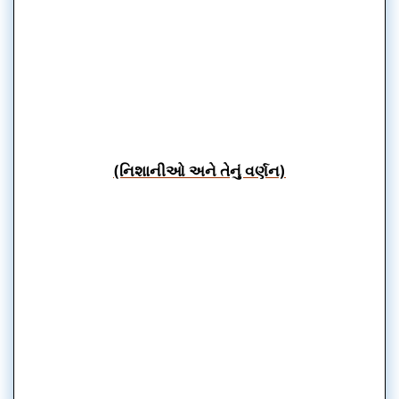
(નિશાનીઓ અને તેનું વર્ણન)