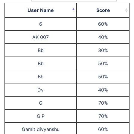
User Name
Score
6
60%
AK 007
40%
Bb
30%
Bb
50%
Bh
50%
Dv
40%
G
70%
G.P
70%
Gamit divyanshu
60%