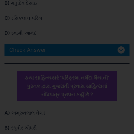
B)
મહાદેવ દેસાઇ
C)
રસિકલાલ પરિખ
D)
સ્વામી આનંદ
Check Answer
કયા સાહિત્યકારે ‘પરિક્રમા નર્મદા મૈયાની’
પુસ્તક દ્વારા ગુજરાતી પ્રવાસ સાહિત્યમાં
નોંધપાત્ર પ્રદાન કર્યું છે ?
A)
અમ્રુતલાલ વેગડ
B)
રઘુવીર ચૌધરી