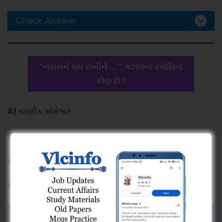
Check Answer
“નયનને બંધ રાખીને ….” ગઝલના રચયિતા
કોણ છે ?
A)
રમણીક સોમેશ્વર
B)
આદિલ મન્સૂરી
C)
મનહર ઉદાસ
D)
બકરત વિરાણી
Check Answer