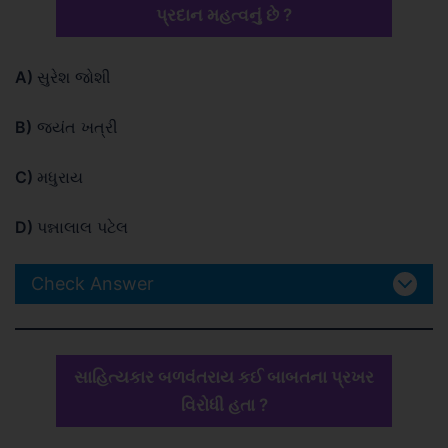
પ્રદાન મહત્વનું છે ?
A)
સુરેશ જોશી
B)
જયંત ખત્રી
C)
મધુરાય
D)
પન્નાલાલ પટેલ
Check Answer
સાહિત્યકાર બળવંતરાય કઈ બાબતના પ્રખર
વિરોધી હતા ?