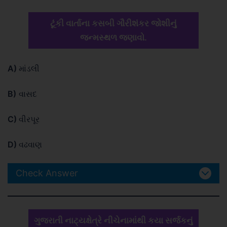
ટૂંકી વાર્તાના કસબી ગૌરીશંકર જોશીનું
જન્મસ્થળ જણાવો.
A)
માંડલી
B)
વાસદ
C)
વીરપૂર
D)
વઢવાણ
Check Answer
ગુજરાતી નાટ્યક્ષેત્રે નીચેનામાંથી કયા સર્જકનું