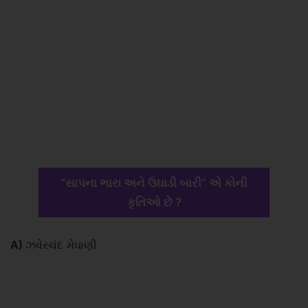
“સાપના ભારા અને ઉઘાડી બારી” એ કોની
કૃતિઓ છે ?
A)
ઝવેરચંદ મેઘાણી