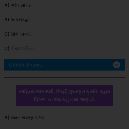
A)
શ્લેષ સોનેટ
B)
અંધશ્રદ્ધા
C)
ઉર્મિ કાવ્યો
D)
પોચટ કવિતા
Check Answer
સાહિત્ય અકાદમી, દિલ્હી પુરુસ્કૃત ક્રુતિ ‘બૃહત
પિંગળ’ ના લેખકનું નામ જણાવો.
A)
રામનારાયણ પાઠક