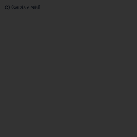
C)
ઉમાશંકર જોષી