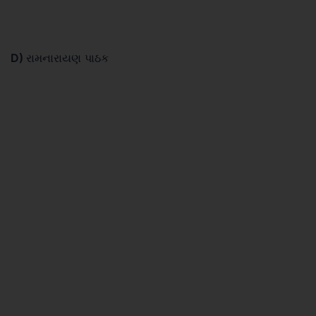
D)
રામનારાયણ પાઠક