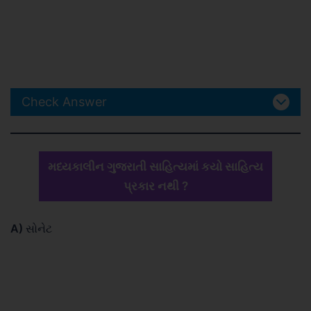
Check Answer
મધ્યકાલીન ગુજરાતી સાહિત્યમાં કયો સાહિત્ય
પ્રકાર નથી ?
A)
સોનેટ