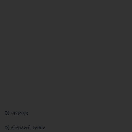
C)
કાળચક્ર
D)
સૌરાષ્ટ્રની રસધાર