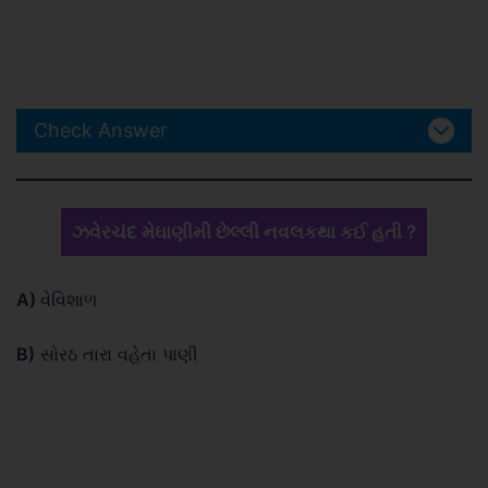
Check Answer
ઝવેરચંદ મેઘાણીમી છેલ્લી નવલકથા કઈ હતી ?
A)
વેવિશાળ
B)
સોરઠ તારા વહેતા પાણી