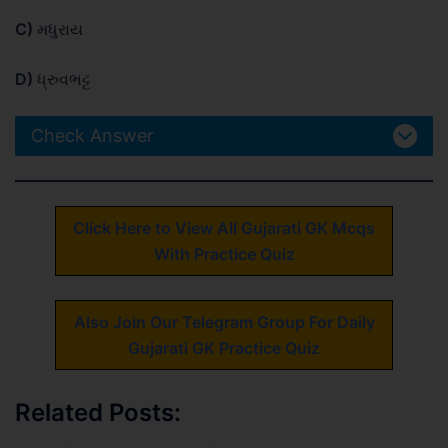
C)
મધુરાય
D)
ધ્રુવભટ્ટ
Check Answer
Click Here to View All Gujarati GK Mcqs
With Practice Quiz
Also Join Our Telegram Group For Daily
Gujarati GK Practice Quiz
Related Posts: