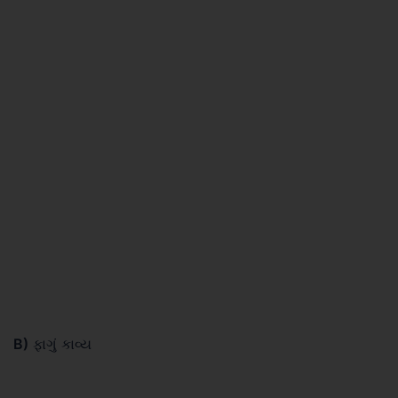
B)
ફાગું કાવ્ય