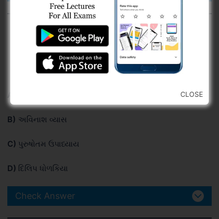
જેસલ-તોરલ નું ભજન ‘ધૂણી રે ધખાવી બેલી,
અમે તારા નામની……’ રચના કોની કલમનું
સર્જન છે ?
A)
નરસિંહ રાવ દિવેટિયા
CLOSE
B)
અવિનાશ વ્યાસ
C)
પુરુષોતમ ઉપાધ્યાય
D)
દિલિપ ધોળકિયા
Check Answer