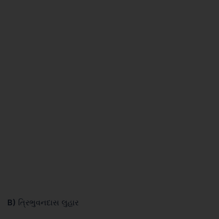
B)
ત્રિભુવનદાસ લુહાર