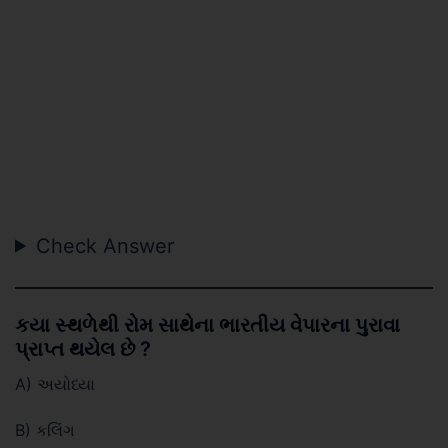
Check Answer
કયા સ્થળેથી રોમ સાથેના ભારતીય વેપારના પુરાવા
પ્રાપ્ત થયેલ છે ?
A) અયોધ્યા
B) કલિંગ