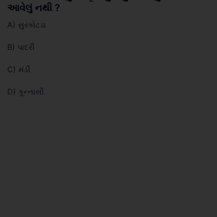
આવેલું નથી ?
A) સુરકોટડા
B) પાદરી
C) મંડી
D) કૂન્તાસી