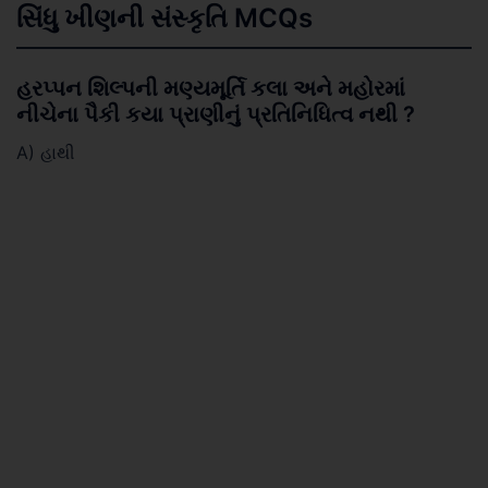
સિંધુ ખીણની સંસ્કૃતિ MCQs
હરપ્પન શિલ્પની મણ્યમૂર્તિ કલા અને મહોરમાં
નીચેના પૈકી કયા પ્રાણીનું પ્રતિનિધિત્વ નથી ?
A) હાથી