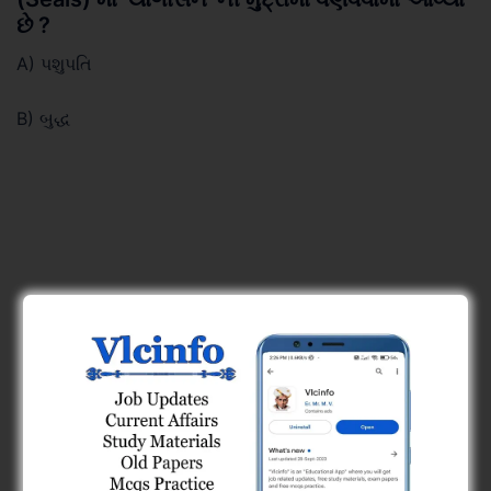
છે ?
A) પશુપતિ
B) બુદ્ધ