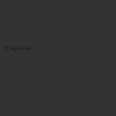
C) મોહેં-જો-દરો