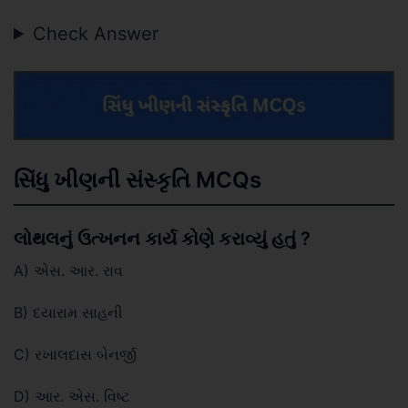
Check Answer
સિંધુ ખીણની સંસ્કૃતિ MCQs
લોથલનું ઉત્ખનન કાર્ય કોણે કરાવ્યું હતું ?
A) એસ. આર. રાવ
B) દયારામ સાહની
C) રખાલદાસ બેનર્જી
D) આર. એસ. વિષ્ટ