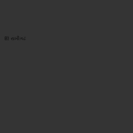
B) રાખીગઢ