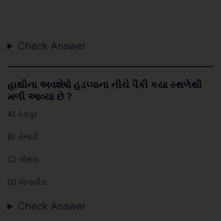
Check Answer
હાથીના અવશેષો હડપ્પાના નીચે પૈકી કયા સ્થળેથી
મળી આવ્યા છે ?
A) રંગપુર
B) રોજડી
C) લોથલ
D) ધોળાવીરા
Check Answer