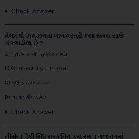
Check Answer
તેજસ્વી ઝગઝગતા લાલ વસ્ત્રો કયા સમય સાથે
સંકળાયેલા છે ?
A) પ્રારંભિક ઐતિહાસિક સમય
B) ઉત્તરાવસ્થાનો હડપ્પન સમય
C) પૂર્ણ હડપ્પન સમય
D) મધ્યયુગીન સમય
Check Answer
નીચેના પૈકી સિંધુ સંસ્કૃતિનું કયું સ્થળ ગુજરાતમાં