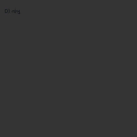
D) તાંબુ