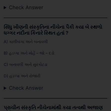
Check Answer
સિંધુ ખીણની સંસ્કૃતિના નીચેના પૈકી કયા બે સ્થળો
ધગ્ગર નદીના કિનારે સ્થિત હતાં ?
A) કાલીબંગા અને બનાવલી
B) હડપ્પા અને મોહેં – જો – દડો
C) બનાવલી અને સુરકોટડા
D) હડપ્પા અને રોજારી
Check Answer
પ્રાચીન સંસ્કૃતિ નીચેનામાંથી કયા તત્વથી અજાણ