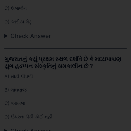
C) ઉજજૈન
D) અરીકા મેડું
Check Answer
ગુજરાતનું કયું પ્રથમ સ્થળ દર્શાવે છે કે મધ્યપાષાણ
યુગ હડપ્પન સંસ્કૃતિનું સમકાલીન છે ?
A) મોટી પીપળી
B) લાંઘણજ
C) આખજ
D) ઉપરના પૈકી કોઈ નહી
Check Answer