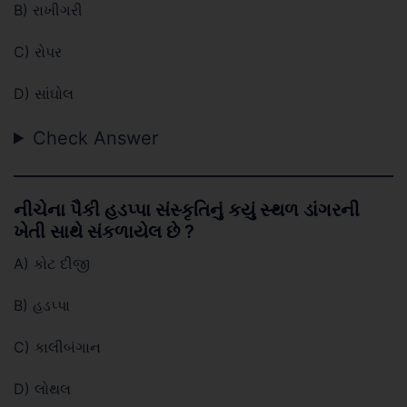
B) રાખીગરી
C) રોપર
D) સાંઘોલ
Check Answer
નીચેના પૈકી હડપ્પા સંસ્કૃતિનું કયું સ્થળ ડાંગરની
ખેતી સાથે સંકળાયેલ છે ?
A) કોટ દીજી
B) હડપ્પા
C) કાલીબંગાન
D) લોથલ