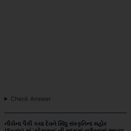
Check Answer
નીચેના પૈકી કયા દેવને સિંધુ સંસ્કૃતિના મહોર
(Seals) માં ‘યોગાસન’ ની મુદ્રામાં વર્ણવવામાં આવ્યા