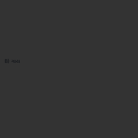
B) ગાય