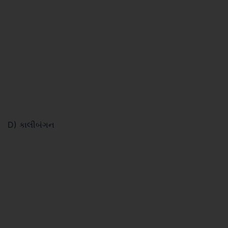
D) કાલીબંગન