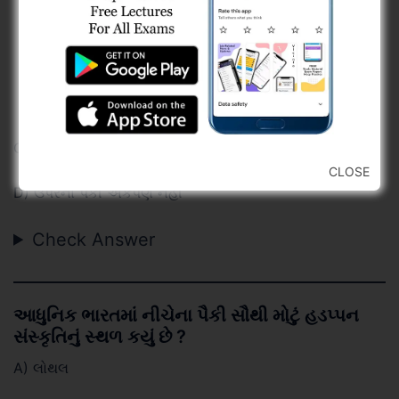
C) તીર્થકર
CLOSE
D) ઉપરના પૈકી એકપણ નહીં
Check Answer
આધુનિક ભારતમાં નીચેના પૈકી સૌથી મોટું હડપ્પન
સંસ્કૃતિનું સ્થળ કયું છે ?
A) લોથલ