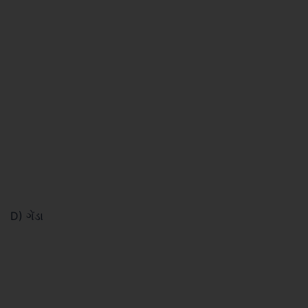
D) ગેંડા