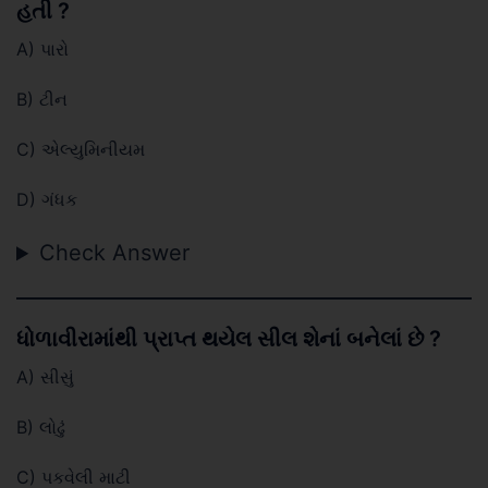
હતી ?
A) પારો
B) ટીન
C) એલ્યુમિનીયમ
D) ગંધક
Check Answer
ધોળાવીરામાંથી પ્રાપ્ત થયેલ સીલ શેનાં બનેલાં છે ?
A) સીસું
B) લોઢું
C) પકવેલી માટી