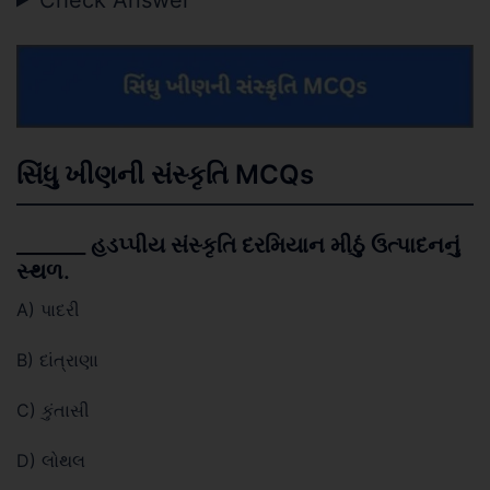
સિંધુ ખીણની સંસ્કૃતિ MCQs
_______ હડપ્પીય સંસ્કૃતિ દરમિયાન મીઠું ઉત્પાદનનું
સ્થળ.
A) પાદરી
B) દાંત્રાણા
C) કુંતાસી
D) લોથલ