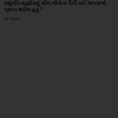
પશુપતિ મહાદેવનું સીલ નીચેના પૈકી કઈ જગ્યાએ
પ્રાપ્ત થયેલ હતું ?
A) લોથલ