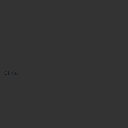
C) વાઘ