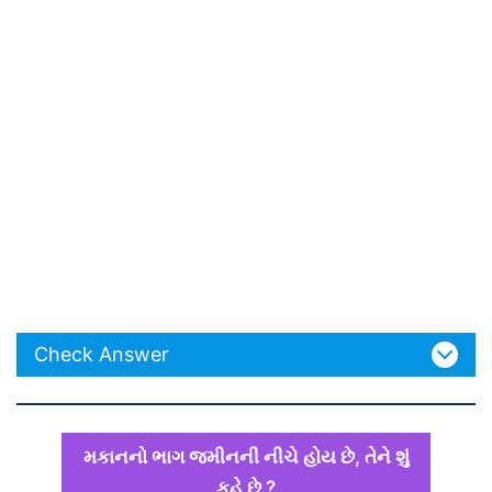
Check Answer
મકાનનો ભાગ જમીનની નીચે હોય છે, તેને શું
કહે છે ?