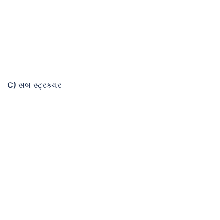
C)
સબ સ્ટ્રક્ચર