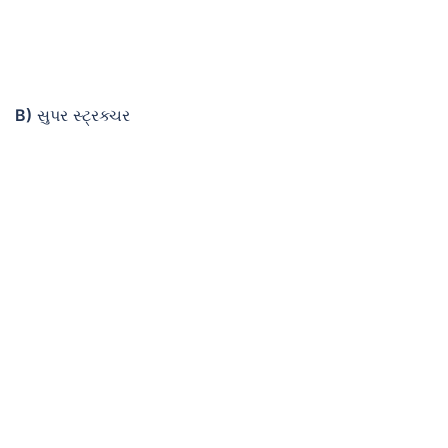
B)
સુપર સ્ટ્રક્ચર