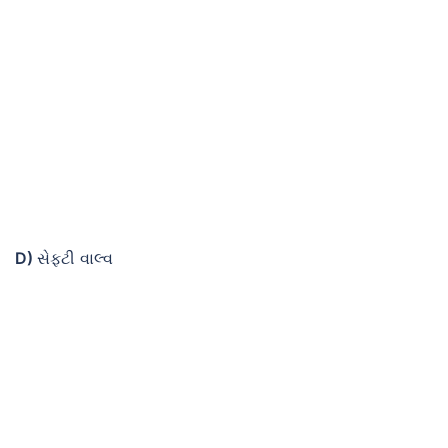
D)
સેફ્ટી વાલ્વ