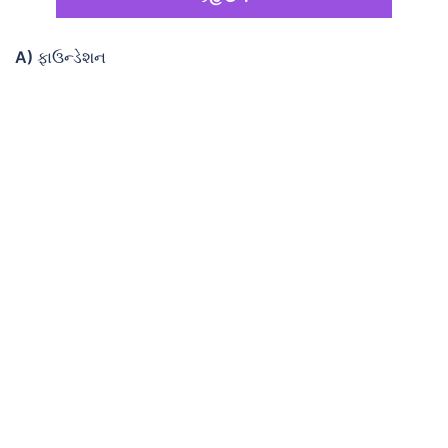
A)
ફાઉન્ડેશન