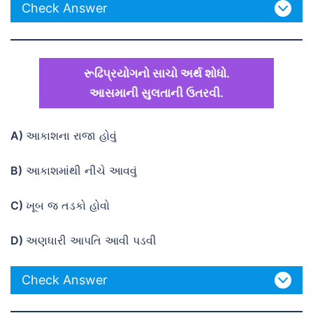
Check Answer
રૂઢિપ્રયોગનો સાચો અર્થ શોધો.
આસમાની સુલતાની ઉતરવી.
A)
આકાશના રાજા હોવું
B)
આકાશમાંથી નીચે આવવું
C)
ખૂબ જ તડકો હોવો
D)
અણધારી આપતિ આવી પડવી
Check Answer