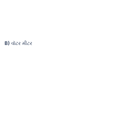
B)
વૉટર મીટર