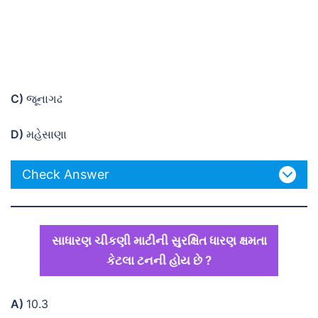
C)
જૂનાગઢ
D)
મહેસાણા
Check Answer
સાધારણ ચીકણી માટીની સુરક્ષિત ધારણ ક્ષમતા
કેટલા ટનની હોય છે ?
A)
10.3