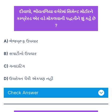
દીવાલો, ભોંયતળિયા વગેરેમાં સિમેન્ટ મોર્ટારને
કમ્પ્રેસ્ડ એર વડે મોકલવાની પદ્ધતીને શું કહે છે
?
A)
ભેજપ્રૂફ ઉપચાર
B)
સપાટીનો ઉપચાર
C)
ગનાઇટિંગ
D)
ઉપરોક્ત પૈકી એકપણ નહી
Check Answer