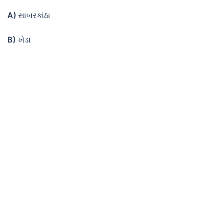
A)
સાબરકાંઠા
B)
ખેડા