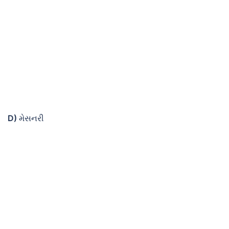
D)
મેસનરી