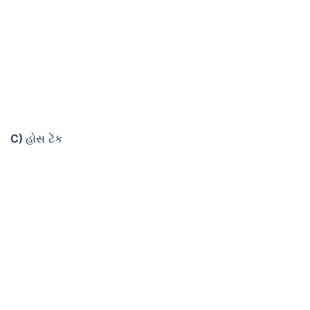
C)
હોસ ટેંક