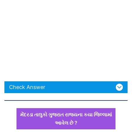
Check Answer
મેંદરડા તાલુકો ગુજરાત રાજ્યના કયા જિલ્લામાં
આવેલ છે ?