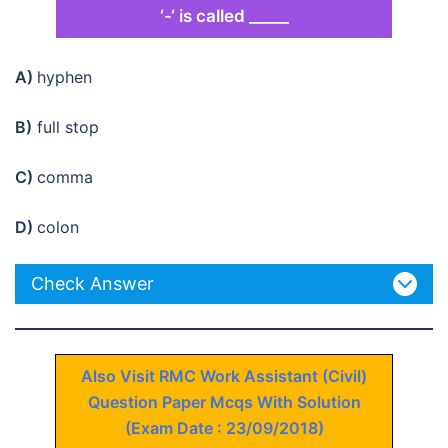
‘-‘ is called _____
A)
hyphen
B)
full stop
C)
comma
D)
colon
Check Answer
Also Visit RMC Work Assistant (Civil)
Question Paper Mcqs With Solution
(Exam Date : 23/09/2018)