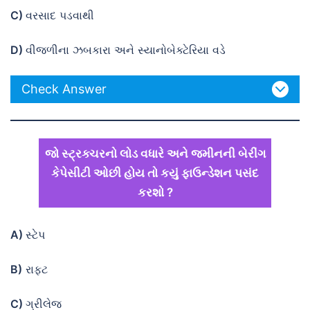
C)
વરસાદ પડવાથી
D)
વીજળીના ઝબકારા અને સ્યાનોબેક્ટેરિયા વડે
Check Answer
જો સ્ટ્રક્ચરનો લોડ વધારે અને જમીનની બેરીંગ
કેપેસીટી ઓછી હોય તો કયું ફાઉન્ડેશન પસંદ
કરશો ?
A)
સ્ટેપ
B)
રાફટ
C)
ગ્રીલેજ