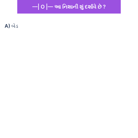
—| O |— આ નિશાની શું દર્શાવે છે ?
A)
બેડ