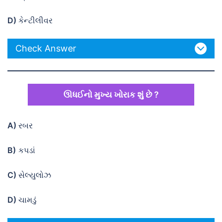
D)
કેન્ટીલીવર
Check Answer
ઊધઈનો મુખ્ય ખોરાક શું છે ?
A)
રબર
B)
કપડાં
C)
સેલ્યુલોઝ
D)
ચામડું