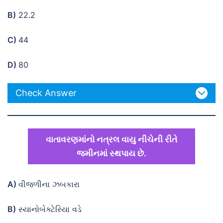
B)
22.2
C)
44
D)
80
Check Answer
વાતાવરણમાંનો નત્રલ વાયુ નીચેની રીતે
જમીનમાં સ્થપાય છે.
A)
વીજળીના ઝબકારા
B)
સ્યાનોબેક્ટેરિયા વડે