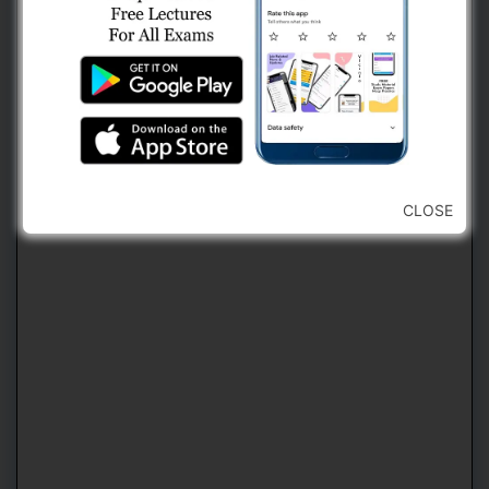
2. Use Navigation Bar For Jumping
Forward or Backward To Any Question
(કોઈ પણ પ્રશ્ન ઉપર જવા માટે નેવિગેશન બારનો
ઉપયોગ કરવો)
CLOSE