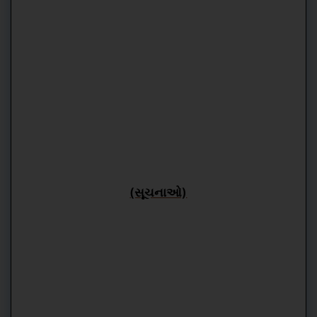
(સૂચનાઓ)