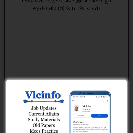
સ્ક્રીન મોડ (¤) ઉપર ક્લિક કરો)