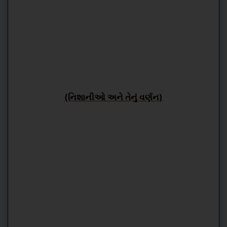
(નિશાનીઓ અને તેનું વર્ણન)